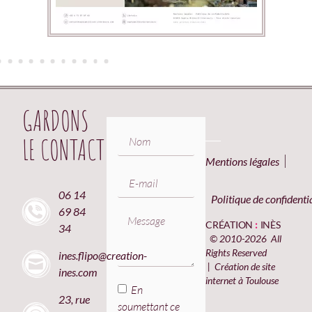
GARDONS
LE CONTACT
Mentions légales
06 14
Politique de confidentia
69 84
CRÉATION
:
INÈS
34
© 2010-2026 All
Rights Reserved
ines.flipo@creation-
| Création de site
ines.com
internet à Toulouse
En
23, rue
soumettant ce